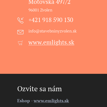
Môťovská 497/2
96001 Zvolen
+421 918 590 130
info@stavebninyzvolen.sk
www.emlights.sk
Ozvite sa nám
Eshop
-
www.emlights.sk