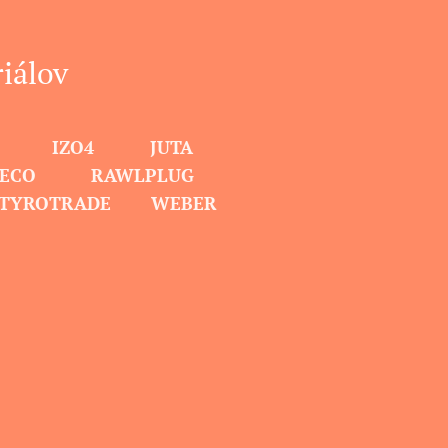
iálov
EBOL IZO4 JUTA
ROTECO RAWLPLUG
STYROTRADE WEBER