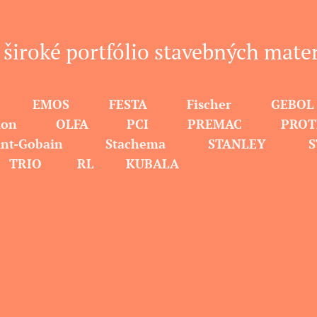
 široké portfólio stavebných mater
aven EMOS FESTA Fischer G
sulation OLFA PCI PREMAC P
aint-Gobain Stachema STANLEY 
X
TRIO RL KUBALA