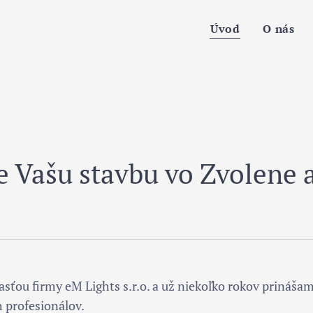
Úvod
O nás
e Vašu stavbu vo Zvolene a
sťou firmy eM Lights s.r.o. a už niekoľko rokov prinášam
 profesionálov.