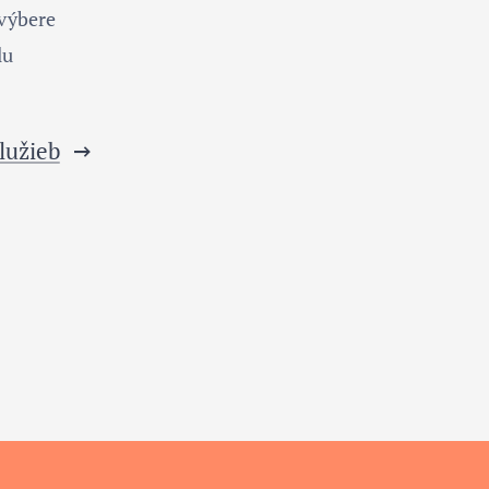
 výbere
lu
lužieb