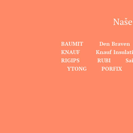
Naše
BAUMIT Den Br
KNAUF Knauf In
RIGIPS RUBI
S
YTONG PORFI