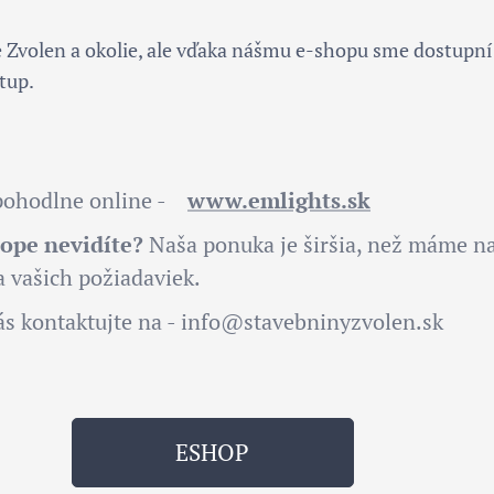
 Zvolen a okolie, ale vďaka nášmu e-shopu sme dostupní
tup.
 pohodlne online -
www.emlights.sk
hope nevidíte?
Naša ponuka je širšia, než máme na
 vašich požiadaviek.
s kontaktujte na - info@stavebninyzvolen.sk
ESHOP