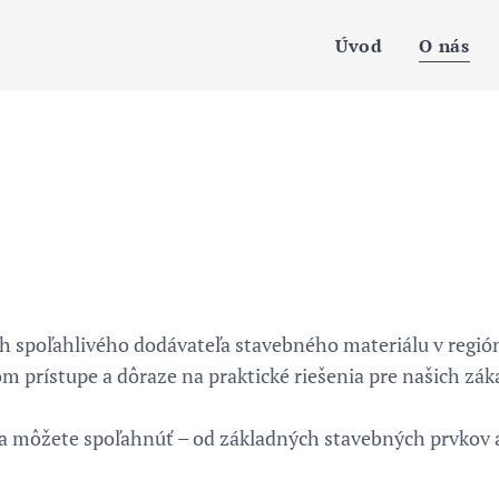
Úvod
O nás
trh spoľahlivého dodávateľa stavebného materiálu v regió
 prístupe a dôraze na praktické riešenia pre našich zák
 sa môžete spoľahnúť – od základných stavebných prvkov 